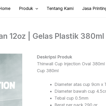
Home
Produk
Tentang Kami
Jasa Printin
an 12oz | Gelas Plastik 380ml
Deskripsi Produk
Thinwall Cup Injection Oval 380ml 
Cup 380ml
Diameter atas cup 9cm x 
Diameter bawah cup 4.5
Tebal cup 0.5mm
Berat per pack 290 gr