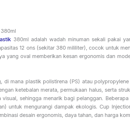
l 380ml
astik
380ml adalah wadah minuman sekali pakai yang
asitas 12 ons (sekitar 380 mililiter), cocok untuk men
knya yang oval memberikan kesan ergonomis dan mod
ing, di mana plastik polistirena (PS) atau polypropyl
dengan ketebalan merata, permukaan halus, serta struk
ra visual, sehingga menarik bagi pelanggan. Beberap
n) untuk mengurangi dampak ekologis. Cup Injection
mbinasi desain ergonomis, daya tahan, dan harga kompet