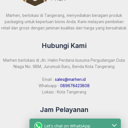
Marhen, berlokasi di Tangerang, menyediakan beragam produk
packaging untuk keperluan bisnis Anda. Kami melayani pembelian
retail dan grosir dengan jaminan kualitas dan harga yang bersahabat.
Hubungi Kami
Marhen berlokasi di Jln. Halim Perdana kusuma Pergudangan Duta
Niaga No. 9BM, Jurumudi Baru, Benda Kota Tangerang
Email :
sales@marhen.id
Whatsapp :
089678423808
Lokasi : Kota Tangerang
Jam Pelayanan
Marhen buka setiap hari:
Let's chat on WhatsApp