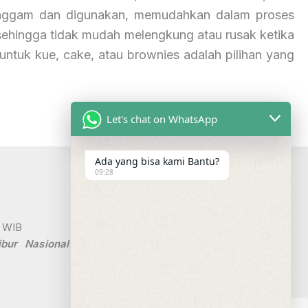
igenggam dan digunakan, memudahkan dalam proses
ehingga tidak mudah melengkung atau rusak ketika
ntuk kue, cake, atau brownies adalah pilihan yang
Let's chat on WhatsApp
Ada yang bisa kami Bantu?
Tautan Marhen
09:28
Home
0 WIB
Produk
bur Nasional
Tentang Kami
Jasa Printting
Sinergi Perusahaan