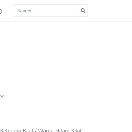
Search
g
for:
s
es
ebiruan Kilat / Warna Hitam Kilat