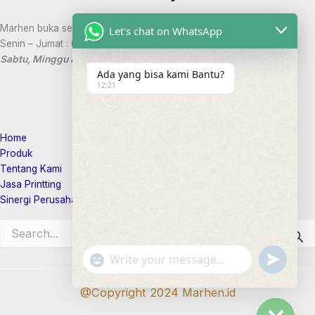
Marhen buka setiap hari:
Let's chat on WhatsApp
Senin – Jumat : 08:00 – 17:00 WIB
Sabtu, Minggu & Hari Libur Nasional Tutup
Ada yang bisa kami Bantu?
12:21
Tautan Marhen
Home
Produk
Tentang Kami
Jasa Printting
Sinergi Perusahaan
Search
for:
"+chaty_settings.lang.emoji_picker
undefi
WhatsApp
Message
@Copyright 2024 Marhen.id