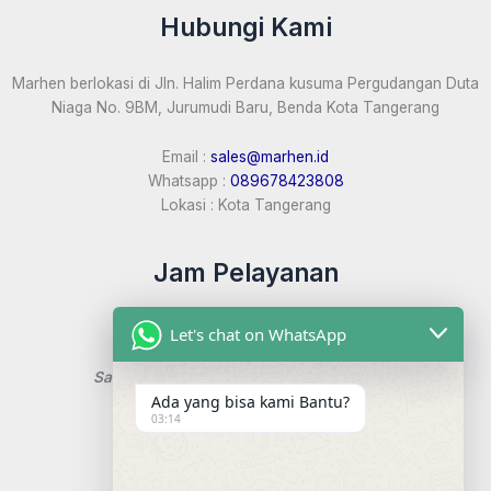
Hubungi Kami
Marhen berlokasi di Jln. Halim Perdana kusuma Pergudangan Duta
Niaga No. 9BM, Jurumudi Baru, Benda Kota Tangerang
Email :
sales@marhen.id
Whatsapp :
089678423808
Lokasi : Kota Tangerang
Jam Pelayanan
Marhen buka setiap hari:
Let's chat on WhatsApp
Senin – Jumat : 08:00 – 17:00 WIB
Sabtu, Minggu & Hari Libur Nasional Tutup
Ada yang bisa kami Bantu?
03:14
Tautan Marhen