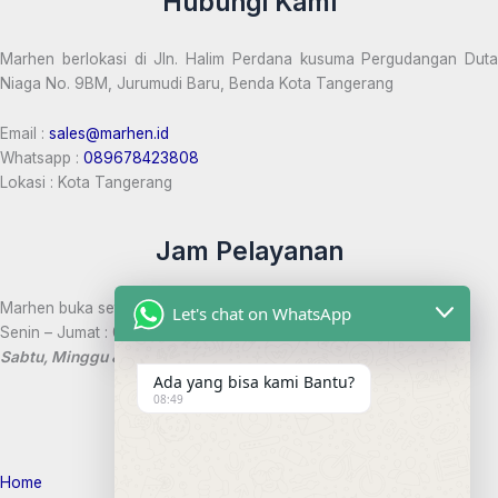
Hubungi Kami
Marhen berlokasi di Jln. Halim Perdana kusuma Pergudangan Duta
Niaga No. 9BM, Jurumudi Baru, Benda Kota Tangerang
Email :
sales@marhen.id
Whatsapp :
089678423808
Lokasi : Kota Tangerang
Jam Pelayanan
Marhen buka setiap hari:
Let's chat on WhatsApp
Senin – Jumat : 08:00 – 17:00 WIB
Sabtu, Minggu & Hari Libur Nasional Tutup
Ada yang bisa kami Bantu?
08:49
Tautan Marhen
Home